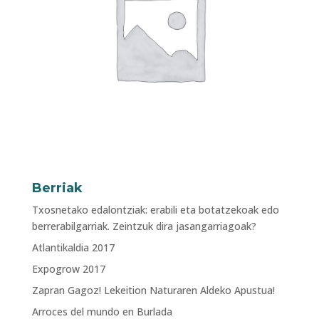
Berriak
Txosnetako edalontziak: erabili eta botatzekoak edo
berrerabilgarriak. Zeintzuk dira jasangarriagoak?
Atlantikaldia 2017
Expogrow 2017
Zapran Gagoz! Lekeition Naturaren Aldeko Apustua!
Arroces del mundo en Burlada