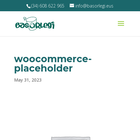
(34) 608 622 965
info@basorlegi.eus
woocommerce-
placeholder
May 31, 2023