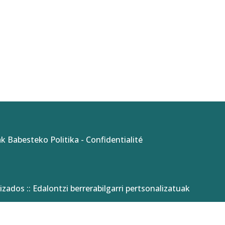
k Babesteko Politika
-
Confidentialité
izados :: Edalontzi berrerabilgarri pertsonalizatuak