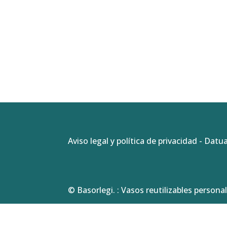
Aviso legal y política de privacidad
-
Datua
© Basorlegi. : Vasos reutilizables personal