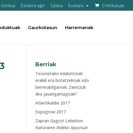
e kontua
Eskaera egin
Saskia
Euskara
0 Artikuluak
oduktuak
Gaurkotasun
Harremanak
3
Berriak
Txosnetako edalontziak:
erabili eta botatzekoak edo
berrerabilgarriak. Zeintzuk
dira jasangarriagoak?
Atlantikaldia 2017
Expogrow 2017
Zapran Gagoz! Lekeition
Naturaren Aldeko Apustua!