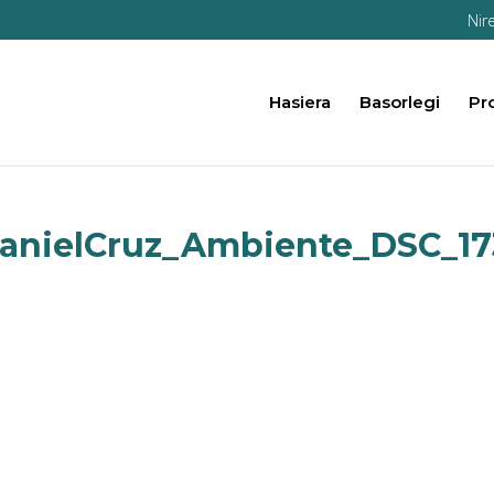
Nir
Hasiera
Basorlegi
Pr
anielCruz_Ambiente_DSC_17