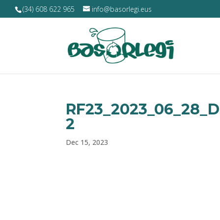
(34) 608 622 965
info@basorlegi.eus
RF23_2023_06_28_D
2
Dec 15, 2023