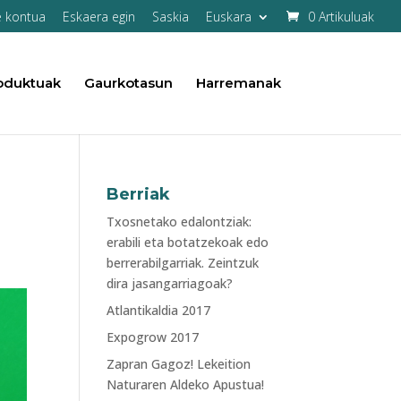
e kontua
Eskaera egin
Saskia
Euskara
0 Artikuluak
oduktuak
Gaurkotasun
Harremanak
Berriak
Txosnetako edalontziak:
erabili eta botatzekoak edo
berrerabilgarriak. Zeintzuk
dira jasangarriagoak?
Atlantikaldia 2017
Expogrow 2017
Zapran Gagoz! Lekeition
Naturaren Aldeko Apustua!