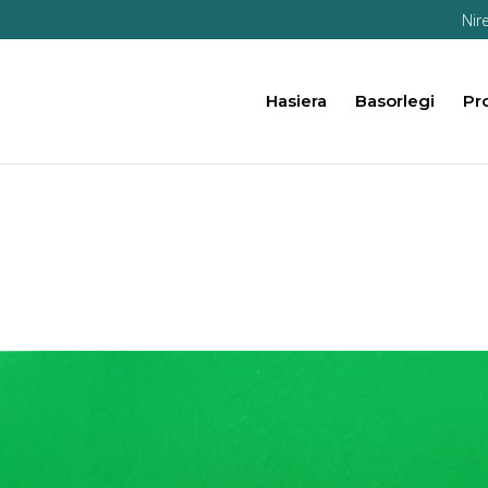
Nir
Hasiera
Basorlegi
Pr