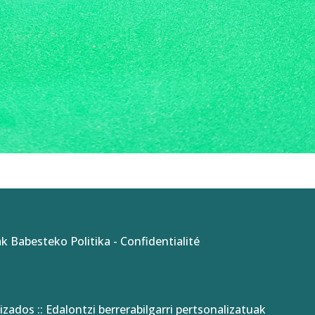
k Babesteko Politika
-
Confidentialité
izados :: Edalontzi berrerabilgarri pertsonalizatuak