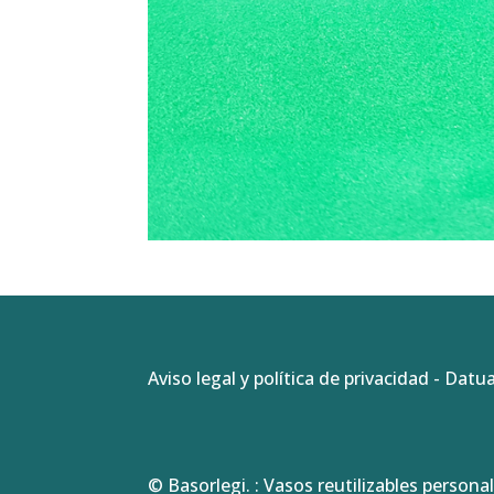
Aviso legal y política de privacidad
-
Datua
© Basorlegi. : Vasos reutilizables personal