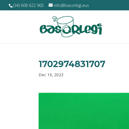
(34) 608 622 965
info@basorlegi.eus
1702974831707
Dec 19, 2023