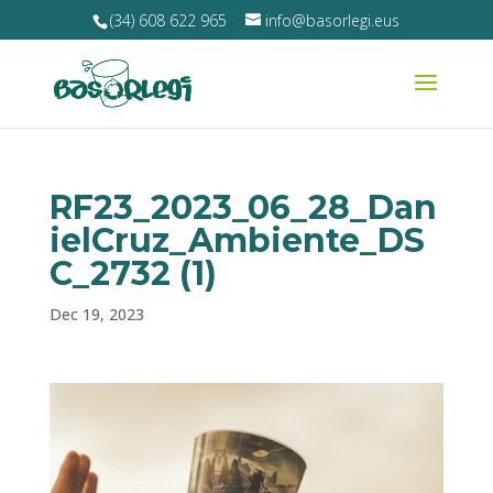
(34) 608 622 965
info@basorlegi.eus
RF23_2023_06_28_Dan
ielCruz_Ambiente_DS
C_2732 (1)
Dec 19, 2023