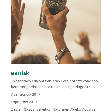
Berriak
Txosnetako edalontziak: erabili eta botatzekoak edo
berrerabilgarriak. Zeintzuk dira jasangarriagoak?
Atlantikaldia 2017
Expogrow 2017
Zapran Gagoz! Lekeition Naturaren Aldeko Apustua!