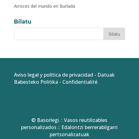
Arroces del mundo en Burlada
Bilatu
Aviso legal y política de privacidad
-
Datuak
Babesteko Politika
-
Confidentialité
© Basorlegi. : Vasos reutilizables
personalizados :: Edalontzi berrerabilgarri
pertsonalizatuak