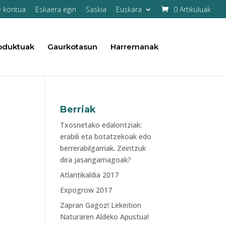
e kontua
Eskaera egin
Saskia
Euskara
0 Artikuluak
oduktuak
Gaurkotasun
Harremanak
Berriak
Txosnetako edalontziak:
erabili eta botatzekoak edo
berrerabilgarriak. Zeintzuk
dira jasangarriagoak?
Atlantikaldia 2017
Expogrow 2017
Zapran Gagoz! Lekeition
Naturaren Aldeko Apustua!