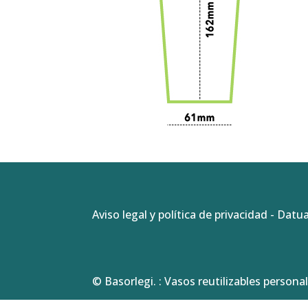
Aviso legal y política de privacidad
-
Datua
© Basorlegi. : Vasos reutilizables personal