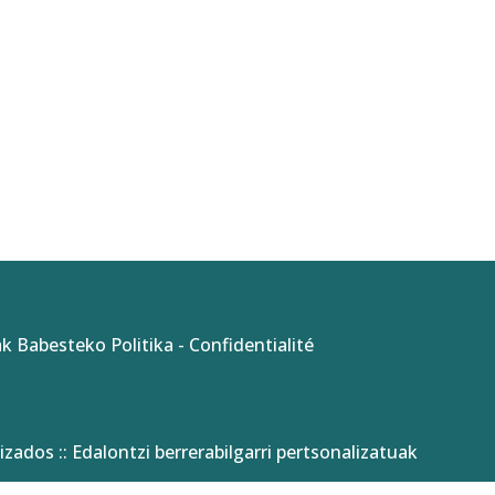
k Babesteko Politika
-
Confidentialité
izados :: Edalontzi berrerabilgarri pertsonalizatuak