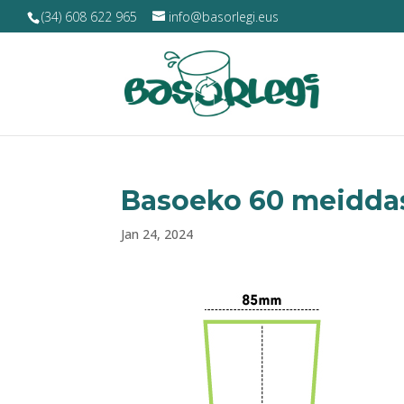
(34) 608 622 965
info@basorlegi.eus
Basoeko 60 meidda
Jan 24, 2024