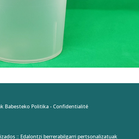
k Babesteko Politika
-
Confidentialité
izados :: Edalontzi berrerabilgarri pertsonalizatuak