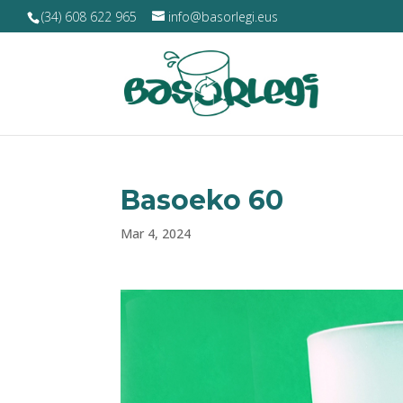
(34) 608 622 965
info@basorlegi.eus
Basoeko 60
Mar 4, 2024