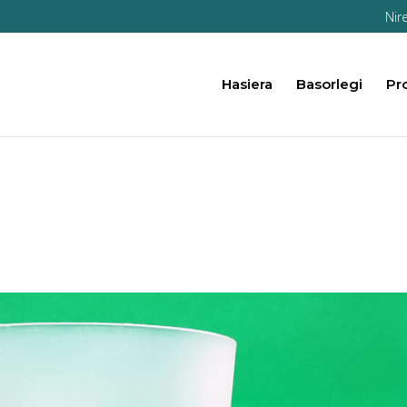
Nir
Hasiera
Basorlegi
Pr