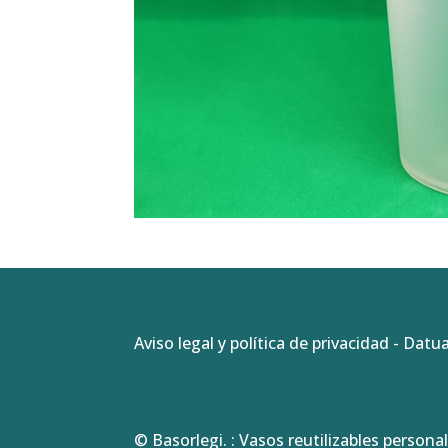
Aviso legal y política de privacidad
-
Datua
© Basorlegi. : Vasos reutilizables personal