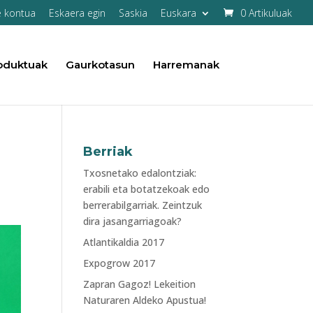
e kontua
Eskaera egin
Saskia
Euskara
0 Artikuluak
oduktuak
Gaurkotasun
Harremanak
Berriak
Txosnetako edalontziak:
erabili eta botatzekoak edo
berrerabilgarriak. Zeintzuk
dira jasangarriagoak?
Atlantikaldia 2017
Expogrow 2017
Zapran Gagoz! Lekeition
Naturaren Aldeko Apustua!