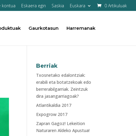
e kontua
Eskaera egin
Saskia
Euskara
0 Artikuluak
oduktuak
Gaurkotasun
Harremanak
Berriak
Txosnetako edalontziak:
erabili eta botatzekoak edo
berrerabilgarriak. Zeintzuk
dira jasangarriagoak?
Atlantikaldia 2017
Expogrow 2017
Zapran Gagoz! Lekeition
Naturaren Aldeko Apustua!