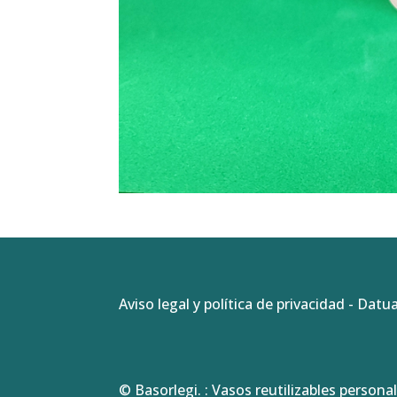
Aviso legal y política de privacidad
-
Datua
© Basorlegi. : Vasos reutilizables personal