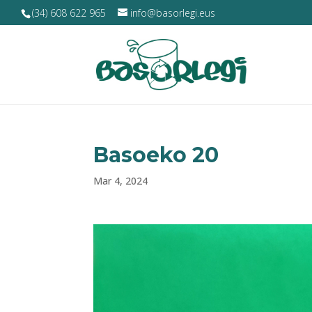
(34) 608 622 965
info@basorlegi.eus
Basoeko 20
Mar 4, 2024