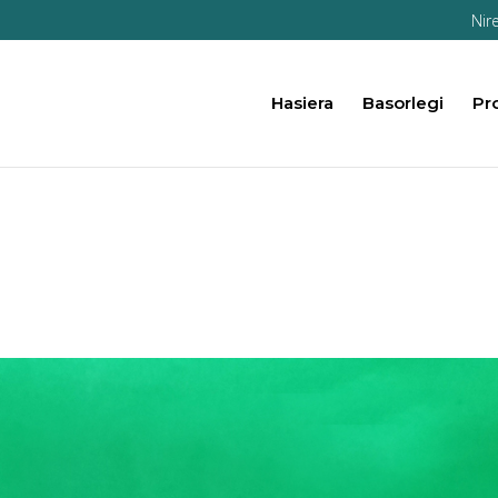
Nir
Hasiera
Basorlegi
Pr