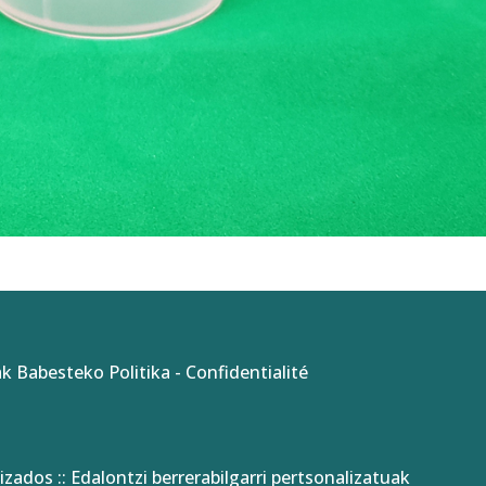
k Babesteko Politika
-
Confidentialité
izados :: Edalontzi berrerabilgarri pertsonalizatuak