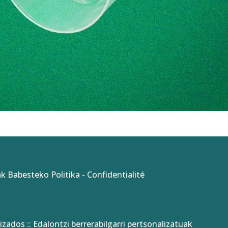
k Babesteko Politika
-
Confidentialité
izados :: Edalontzi berrerabilgarri pertsonalizatuak