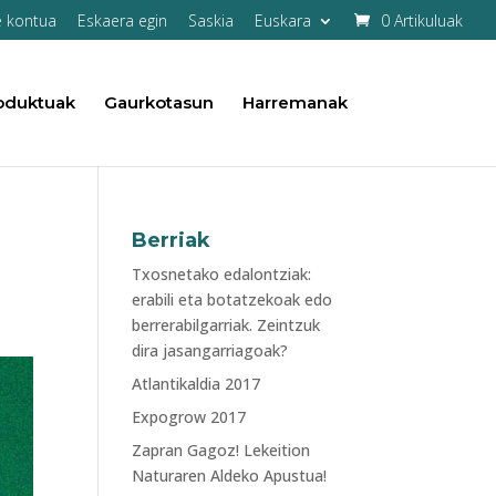
e kontua
Eskaera egin
Saskia
Euskara
0 Artikuluak
oduktuak
Gaurkotasun
Harremanak
Berriak
Txosnetako edalontziak:
erabili eta botatzekoak edo
berrerabilgarriak. Zeintzuk
dira jasangarriagoak?
Atlantikaldia 2017
Expogrow 2017
Zapran Gagoz! Lekeition
Naturaren Aldeko Apustua!