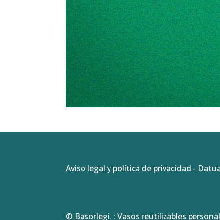
Aviso legal y política de privacidad
-
Datua
© Basorlegi. : Vasos reutilizables personal