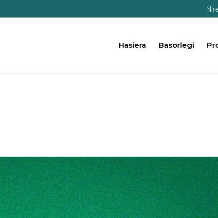
Nir
Hasiera
Basorlegi
Pr