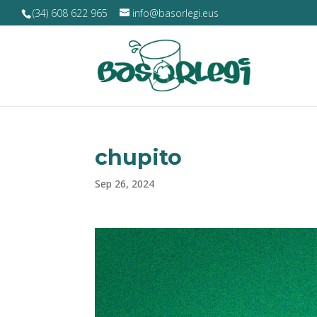
(34) 608 622 965
info@basorlegi.eus
chupito
Sep 26, 2024