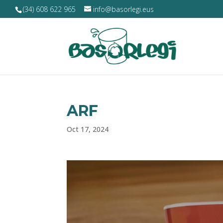
(34) 608 622 965
info@basorlegi.eus
ARF
Oct 17, 2024