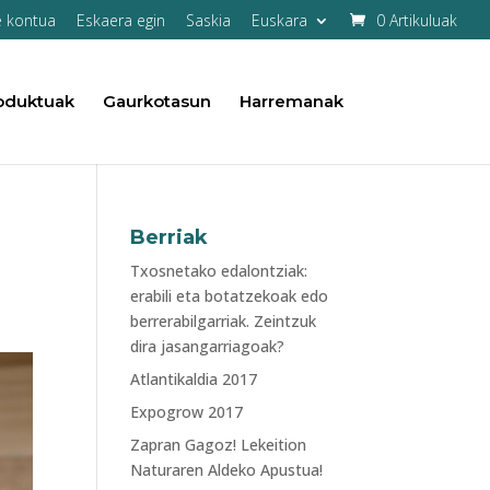
e kontua
Eskaera egin
Saskia
Euskara
0 Artikuluak
oduktuak
Gaurkotasun
Harremanak
Berriak
Txosnetako edalontziak:
erabili eta botatzekoak edo
berrerabilgarriak. Zeintzuk
dira jasangarriagoak?
Atlantikaldia 2017
Expogrow 2017
Zapran Gagoz! Lekeition
Naturaren Aldeko Apustua!