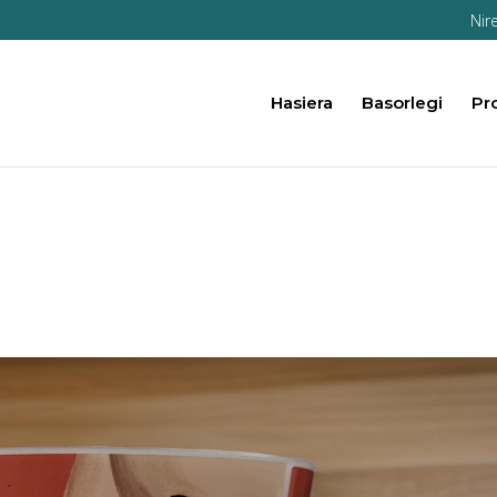
Nir
Hasiera
Basorlegi
Pr