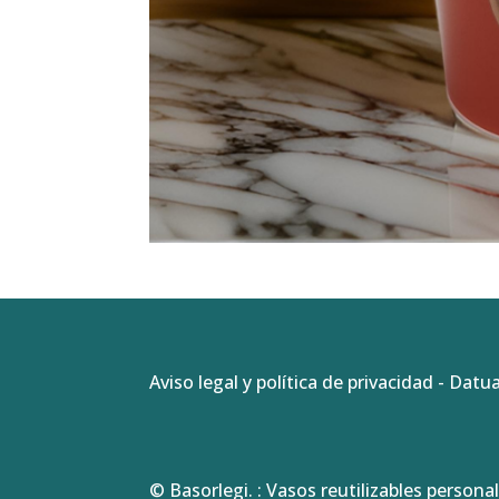
Aviso legal y política de privacidad
-
Datua
© Basorlegi. : Vasos reutilizables personal