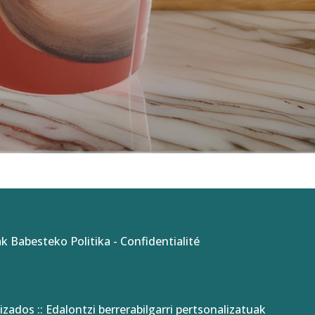
k Babesteko Politika
-
Confidentialité
izados :: Edalontzi berrerabilgarri pertsonalizatuak