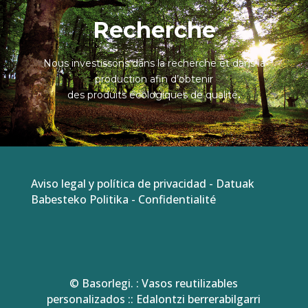
Recherche
Nous investissons dans la recherche et dans la
production afin d’obtenir
des produits écologiques de qualité
.
Aviso legal y política de privacidad
-
Datuak
Babesteko Politika
-
Confidentialité
© Basorlegi. : Vasos reutilizables
personalizados :: Edalontzi berrerabilgarri