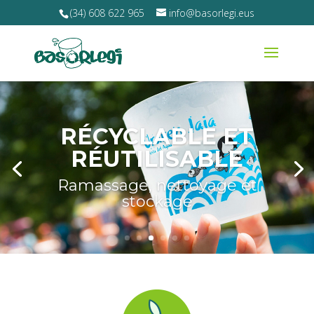
(34) 608 622 965
info@basorlegi.eus
RÉCYCLABLE ET
RÉUTILISABLE
Ramassage, nettoyage et
stockage