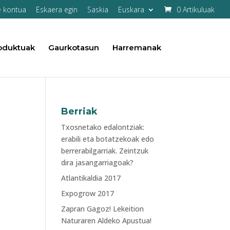
e kontua
Eskaera egin
Saskia
Euskara
0 Artikuluak
oduktuak
Gaurkotasun
Harremanak
Berriak
Txosnetako edalontziak:
erabili eta botatzekoak edo
berrerabilgarriak. Zeintzuk
dira jasangarriagoak?
Atlantikaldia 2017
Expogrow 2017
Zapran Gagoz! Lekeition
Naturaren Aldeko Apustua!