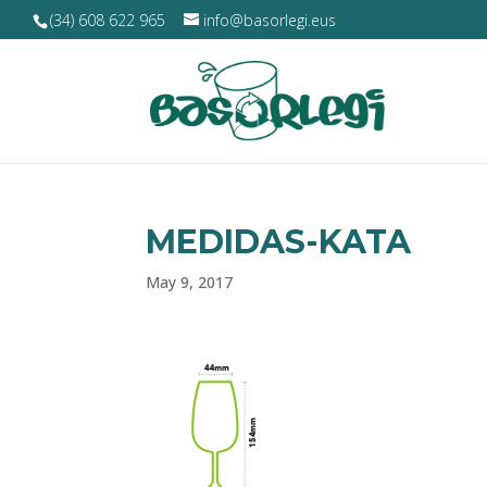
(34) 608 622 965
info@basorlegi.eus
MEDIDAS-KATA
May 9, 2017