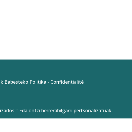
k Babesteko Politika
-
Confidentialité
izados :: Edalontzi berrerabilgarri pertsonalizatuak