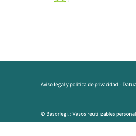
Aviso legal y política de privacidad
-
Datua
© Basorlegi. : Vasos reutilizables personal