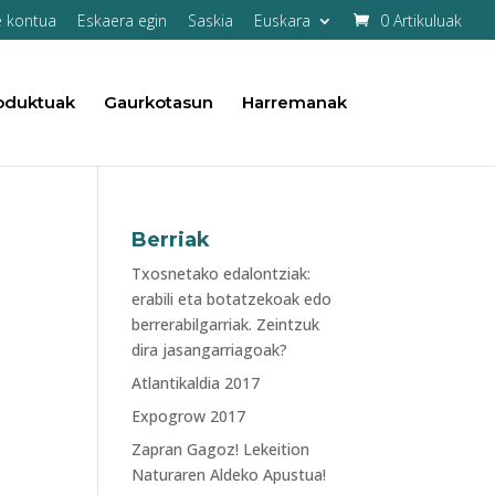
e kontua
Eskaera egin
Saskia
Euskara
0 Artikuluak
oduktuak
Gaurkotasun
Harremanak
Berriak
Txosnetako edalontziak:
erabili eta botatzekoak edo
berrerabilgarriak. Zeintzuk
dira jasangarriagoak?
Atlantikaldia 2017
Expogrow 2017
Zapran Gagoz! Lekeition
Naturaren Aldeko Apustua!