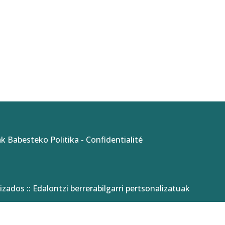
k Babesteko Politika
-
Confidentialité
izados :: Edalontzi berrerabilgarri pertsonalizatuak