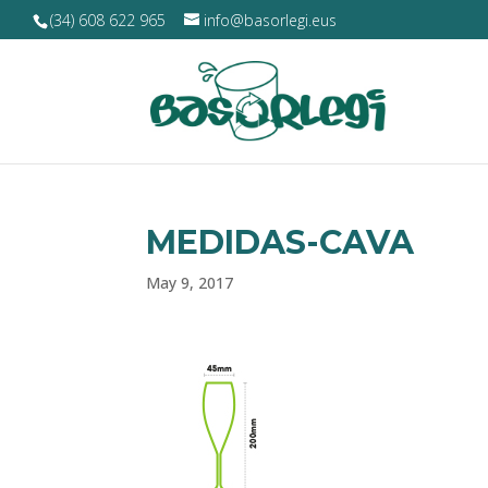
(34) 608 622 965
info@basorlegi.eus
MEDIDAS-CAVA
May 9, 2017