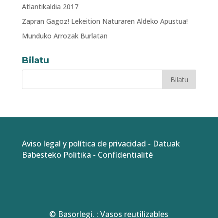
Atlantikaldia 2017
Zapran Gagoz! Lekeition Naturaren Aldeko Apustua!
Munduko Arrozak Burlatan
Bilatu
Aviso legal y política de privacidad
-
Datuak
Babesteko Politika
-
Confidentialité
© Basorlegi. : Vasos reutilizables