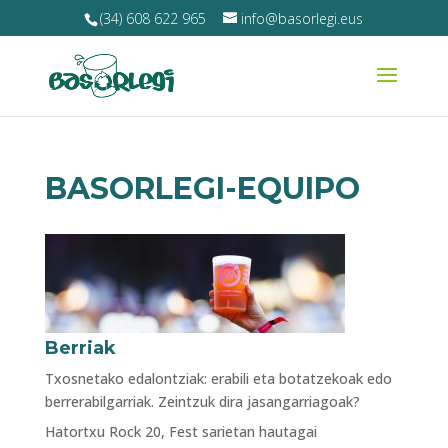
(34) 608 622 965
info@basorlegi.eus
BASORLEGI-EQUIPO
Berriak
Txosnetako edalontziak: erabili eta botatzekoak edo
berrerabilgarriak. Zeintzuk dira jasangarriagoak?
Hatortxu Rock 20, Fest sarietan hautagai