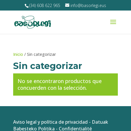
(34) 608 622 965
info@basorlegi.eus
Inicio
/ Sin categorizar
Sin categorizar
No se encontraron productos que
concuerden con la selección.
Aviso legal y política de privacidad
-
Datuak
Babesteko Politika
-
Confidentialité