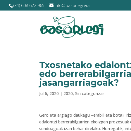
(34) 608 622 965
info@basorlegi.eus
Txosnetako edalontz
edo berrerabilgarria
jasangarriagoak?
Jul 6, 2020
|
2020
,
Sin categorizar
Gero eta argiago daukagu «erabili eta bota» iri
edalontzi berrerabilgarrien ekoizpen prozesuak
sendoagoak izan behar direlako. Horregatik, in