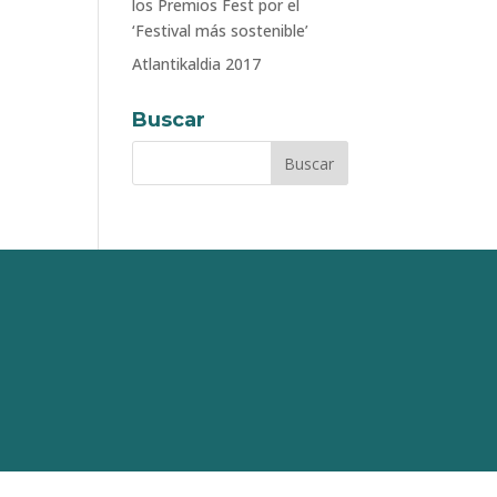
los Premios Fest por el
‘Festival más sostenible’
Atlantikaldia 2017
Buscar