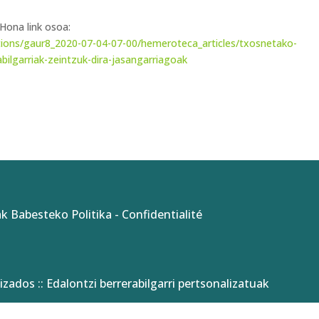
 Hona link osoa:
tions/gaur8_2020-07-04-07-00/hemeroteca_articles/txosnetako-
bilgarriak-zeintzuk-dira-jasangarriagoak
k Babesteko Politika
-
Confidentialité
izados :: Edalontzi berrerabilgarri pertsonalizatuak