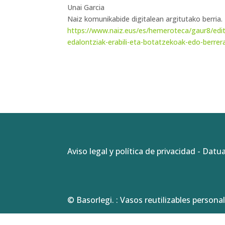
Unai Garcia
Naiz komunikabide digitalean argitutako berria.
https://www.naiz.eus/es/hemeroteca/gaur8/edi
edalontziak-erabili-eta-botatzekoak-edo-berrera
Aviso legal y política de privacidad
-
Datua
© Basorlegi. : Vasos reutilizables personal