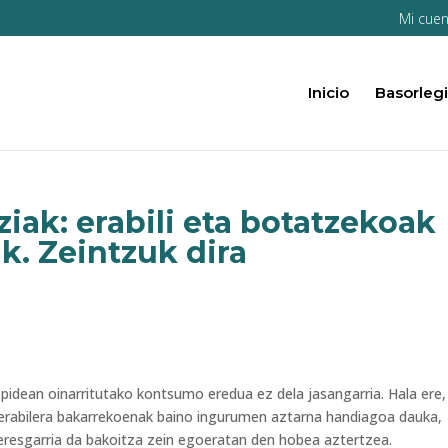
Mi cuen
Inicio
Basorlegi
iak: erabili eta botatzekoak
k. Zeintzuk dira
zpidean oinarritutako kontsumo eredua ez dela jasangarria. Hala ere,
 erabilera bakarrekoenak baino ingurumen aztarna handiagoa dauka,
teresgarria da bakoitza zein egoeratan den hobea aztertzea.