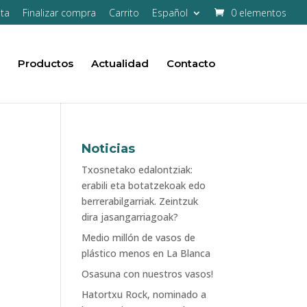
ta
Finalizar compra
Carrito
Español
0 elementos
Productos
Actualidad
Contacto
Noticias
Txosnetako edalontziak:
erabili eta botatzekoak edo
berrerabilgarriak. Zeintzuk
dira jasangarriagoak?
Medio millón de vasos de
plástico menos en La Blanca
Osasuna con nuestros vasos!
Hatortxu Rock, nominado a