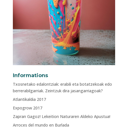
Informations
Txosnetako edalontziak: erabili eta botatzekoak edo
berrerabilgarriak. Zeintzuk dira jasangarriagoak?
Atlantikaldia 2017
Expogrow 2017
Zapran Gagoz! Lekeition Naturaren Aldeko Apustua!
Arroces del mundo en Burlada