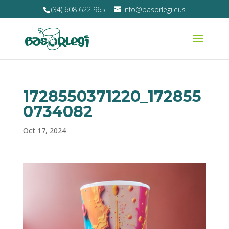
(34) 608 622 965
info@basorlegi.eus
1728550371220_172855
0734082
Oct 17, 2024