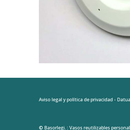
Aviso legal y política de privacidad
-
Datua
© Basorlegi. : Vasos reutilizables personal