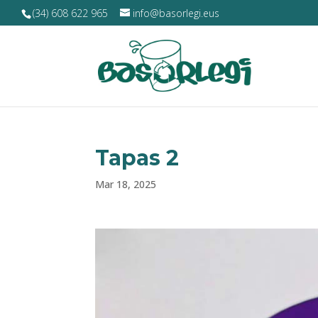
(34) 608 622 965
info@basorlegi.eus
Tapas 2
Mar 18, 2025