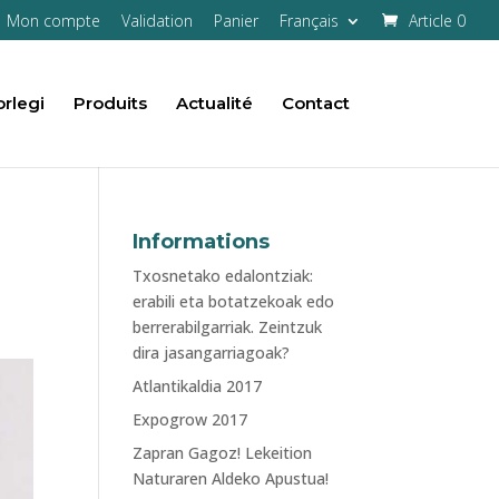
Mon compte
Validation
Panier
Français
Article 0
rlegi
Produits
Actualité
Contact
Informations
Txosnetako edalontziak:
erabili eta botatzekoak edo
berrerabilgarriak. Zeintzuk
dira jasangarriagoak?
Atlantikaldia 2017
Expogrow 2017
Zapran Gagoz! Lekeition
Naturaren Aldeko Apustua!