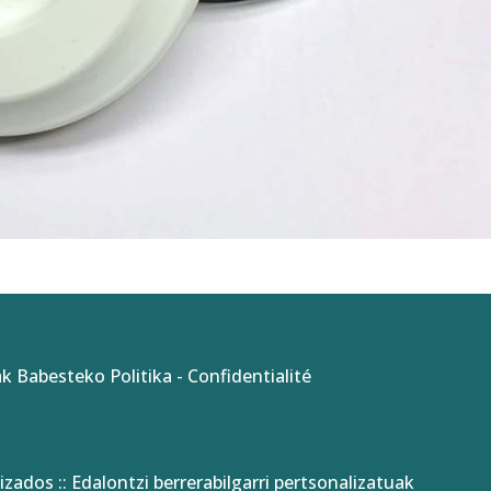
k Babesteko Politika
-
Confidentialité
izados :: Edalontzi berrerabilgarri pertsonalizatuak