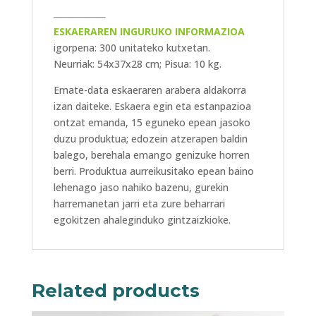
ESKAERAREN INGURUKO INFORMAZIOA
igorpena: 300 unitateko kutxetan.
Neurriak: 54x37x28 cm; Pisua: 10 kg.
Emate-data eskaeraren arabera aldakorra
izan daiteke. Eskaera egin eta estanpazioa
ontzat emanda, 15 eguneko epean jasoko
duzu produktua; edozein atzerapen baldin
balego, berehala emango genizuke horren
berri. Produktua aurreikusitako epean baino
lehenago jaso nahiko bazenu, gurekin
harremanetan jarri eta zure beharrari
egokitzen ahaleginduko gintzaizkioke.
Related products