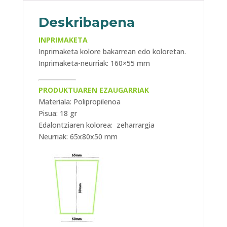
Deskribapena
INPRIMAKETA
Inprimaketa kolore bakarrean edo koloretan.
Inprimaketa-neurriak: 160×55 mm
PRODUKTUAREN EZAUGARRIAK
Materiala: Polipropilenoa
Pisua: 18 gr
Edalontziaren kolorea: zeharrargia
Neurriak: 65x80x50 mm