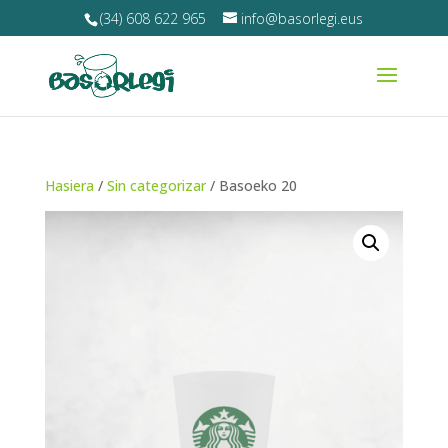
(34) 608 622 965
info@basorlegi.eus
Hasiera
/
Sin categorizar
/ Basoeko 20