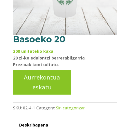
Basoeko 20
300 unitateko kaxa.
20 zl-ko edalontzi berrerabilgarria
.
Prezioak kontsultatu.
SKU:
02-4-1
Category:
Sin categorizar
Deskribapena