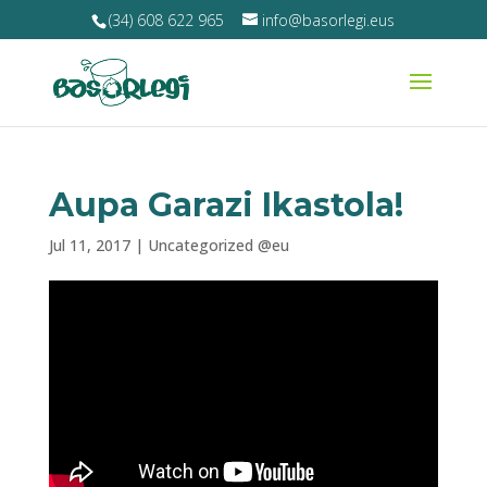
(34) 608 622 965
info@basorlegi.eus
Aupa Garazi Ikastola!
Jul 11, 2017
|
Uncategorized @eu