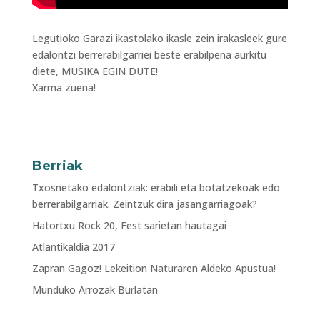
Legutioko Garazi ikastolako ikasle zein irakasleek gure
edalontzi berrerabilgarriei beste erabilpena aurkitu
diete, MUSIKA EGIN DUTE!
Xarma zuena!
Berriak
Txosnetako edalontziak: erabili eta botatzekoak edo
berrerabilgarriak. Zeintzuk dira jasangarriagoak?
Hatortxu Rock 20, Fest sarietan hautagai
Atlantikaldia 2017
Zapran Gagoz! Lekeition Naturaren Aldeko Apustua!
Munduko Arrozak Burlatan