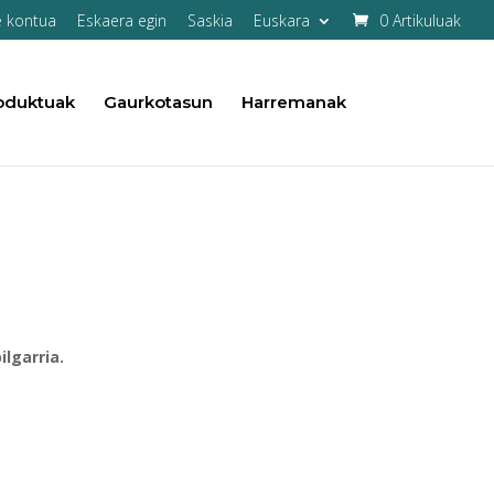
e kontua
Eskaera egin
Saskia
Euskara
0 Artikuluak
oduktuak
Gaurkotasun
Harremanak
ilgarria.