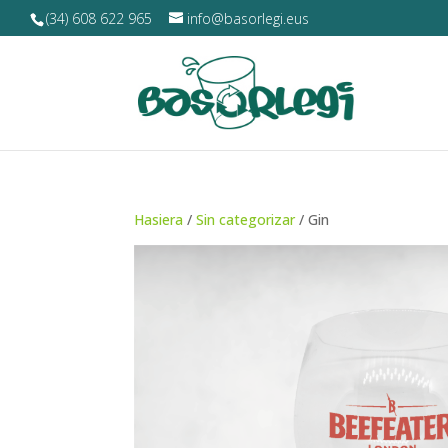
(34) 608 622 965
info@basorlegi.eus
Hasiera
/
Sin categorizar
/ Gin