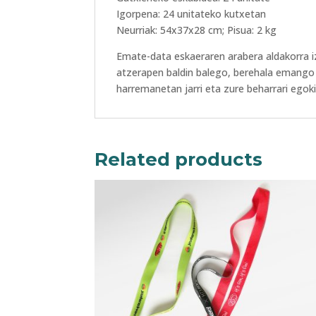
Igorpena: 24 unitateko kutxetan
Neurriak: 54x37x28 cm; Pisua: 2 kg
Emate-data eskaeraren arabera aldakorra 
atzerapen baldin balego, berehala emango 
harremanetan jarri eta zure beharrari egok
Related products