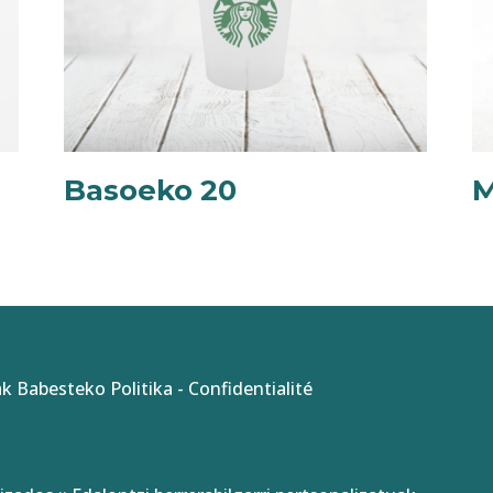
Basoeko 20
M
k Babesteko Politika
-
Confidentialité