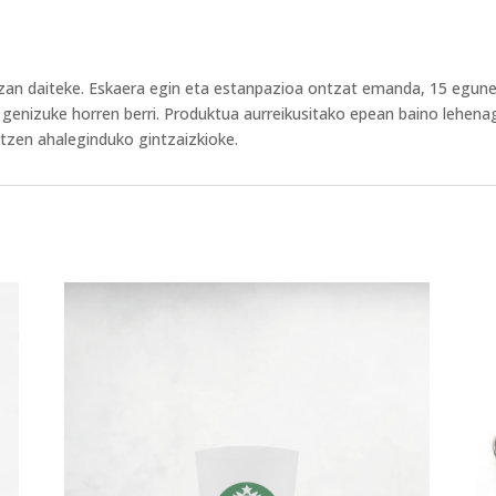
izan daiteke. Eskaera egin eta estanpazioa ontzat emanda, 15 egun
genizuke horren berri. Produktua aurreikusitako epean baino lehena
itzen ahaleginduko gintzaizkioke.