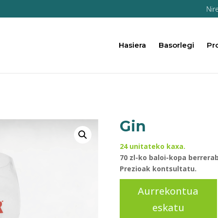
Nir
Hasiera
Basorlegi
Pr
Gin
24 unitateko kaxa.
70 zl-ko baloi-kopa berrerab
Prezioak kontsultatu.