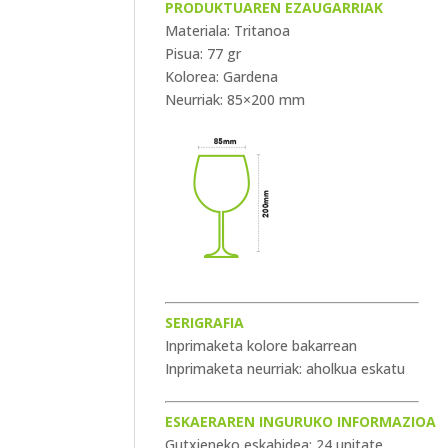
PRODUKTUAREN EZAUGARRIAK
Materiala: Tritanoa
Pisua: 77 gr
Kolorea: Gardena
Neurriak: 85×200 mm
SERIGRAFIA
Inprimaketa kolore bakarrean
Inprimaketa neurriak: aholkua eskatu
ESKAERAREN INGURUKO INFORMAZIOA
Gutxieneko eskabidea: 24 unitate