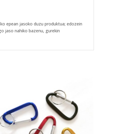
eko epean jasoko duzu produktua; edozein
go jaso nahiko bazenu, gurekin