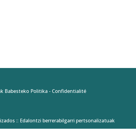
k Babesteko Politika
-
Confidentialité
izados :: Edalontzi berrerabilgarri pertsonalizatuak