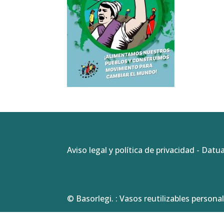
Aviso legal y política de privacidad
-
Datua
© Basorlegi. : Vasos reutilizables personal