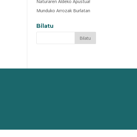
Naturaren Aldeko Apustua!
Munduko Arrozak Burlatan
Bilatu