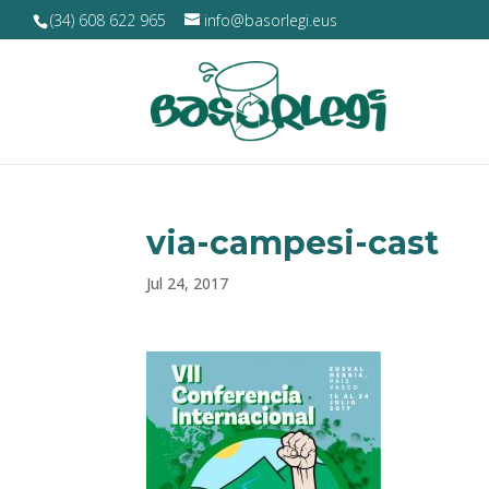
(34) 608 622 965
info@basorlegi.eus
via-campesi-cast
Jul 24, 2017