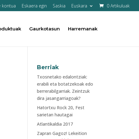
e kontua
Eskaera egin
Saskia
Euskara
0 Artikuluak
oduktuak
Gaurkotasun
Harremanak
Berriak
Txosnetako edalontziak:
erabili eta botatzekoak edo
berrerabilgarriak. Zeintzuk
dira jasangarriagoak?
Hatortxu Rock 20, Fest
sarietan hautagai
Atlantikaldia 2017
Zapran Gagoz! Lekeition